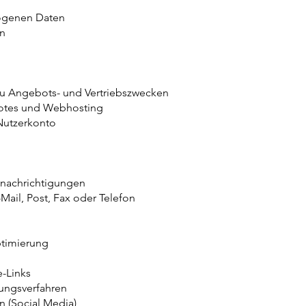
ogenen Daten
rn
 zu Angebots- und Vertriebszwecken
botes und Webhosting
Nutzerkonto
enachrichtigungen
ail, Post, Fax oder Telefon
ptimierung
e-Links
ungsverfahren
n (Social Media)